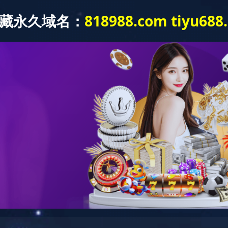
网
关于我们
核心产品
乐鱼app官网
投资者