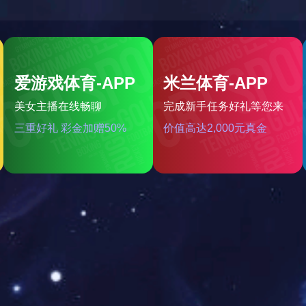
南路三兴工业园
显示、3C自动化精密组装、太阳能