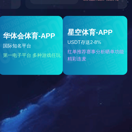
光伏片等行业制程自动化相关设