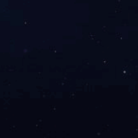
关注官方微信