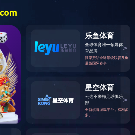
关系
招贤纳士
乐鱼app官网-乐鱼(中国)
EN
/
中文