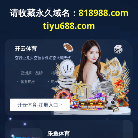
乐鱼app官网