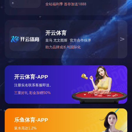
核心产品
全自动玻璃盖板印刷系