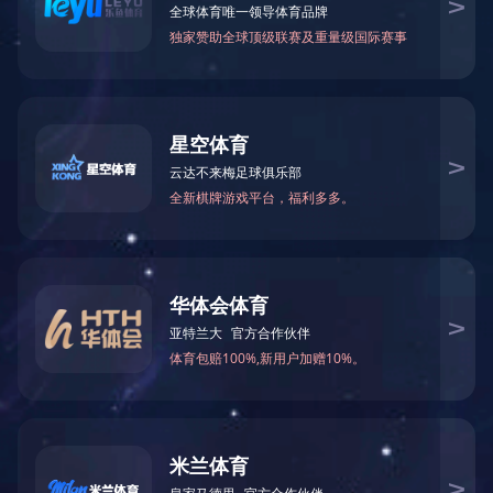
Tray盘机生产线【SXZH-1682-A+40D(平板印刷机)】