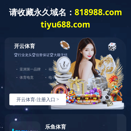
乐鱼app官网