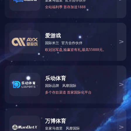
自动化解决方案