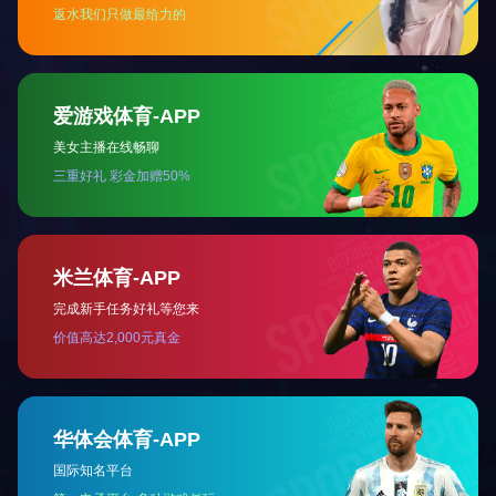
友情链接
乐鱼app官网-乐鱼(中国)
热线电话：0730-5538888/5633399
手机：13923842554 肖小姐
传真：0730-5616123
邮箱：jx@analytics4marketing.com
地址：湖南省汨罗市龙舟南路三兴工业园
关注官方微信